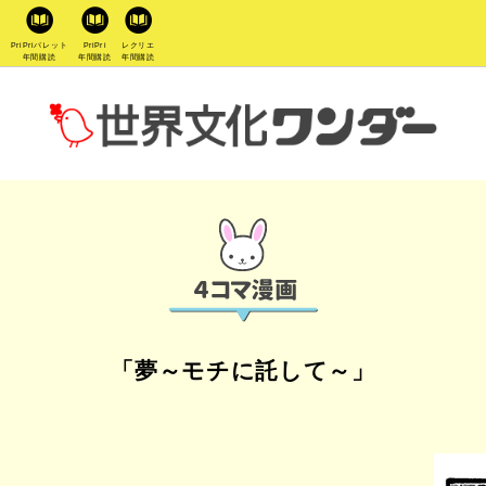
PriPriパレット
PriPri
レクリエ
年間購読
年間購読
年間購読
「夢～モチに託して～」