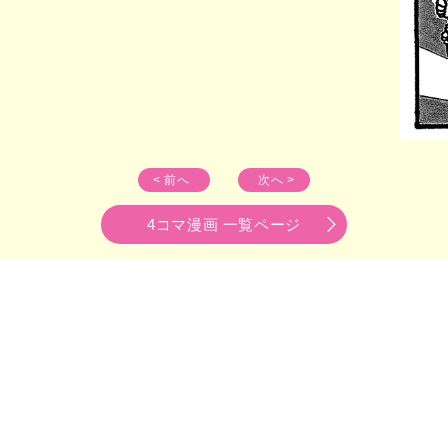
< 前へ
次へ >
4コマ漫画 一覧ページ