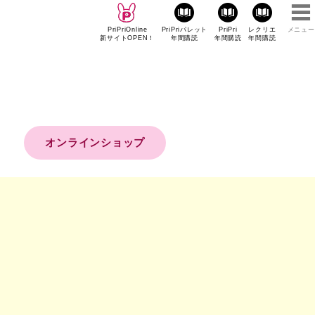
PriPriOnline
PriPriパレット
PriPri
レクリエ
メニュー
新サイトOPEN！
年間購読
年間購読
年間購読
オンラインショップ