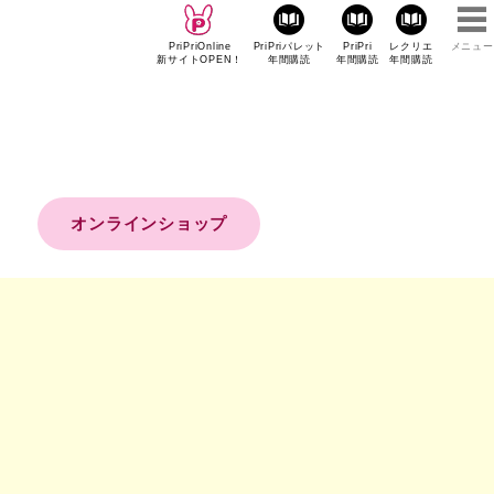
PriPriOnline
PriPriパレット
PriPri
レクリエ
メニュー
新サイトOPEN！
年間購読
年間購読
年間購読
オンラインショップ