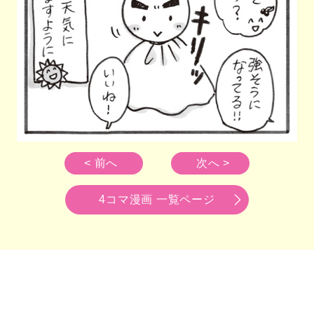
< 前へ
次へ >
4コマ漫画 一覧ページ