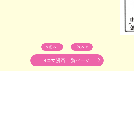
< 前へ
次へ >
4コマ漫画 一覧ページ