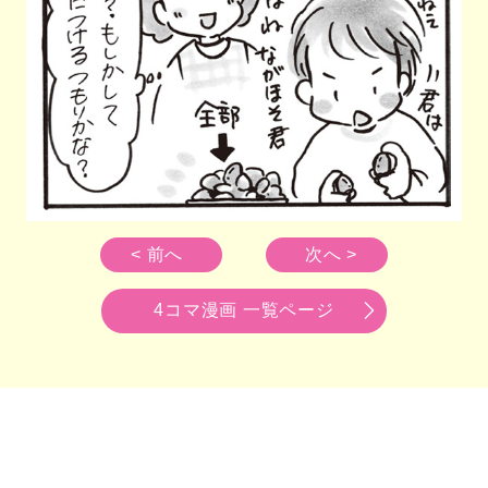
< 前へ
次へ >
4コマ漫画 一覧ページ