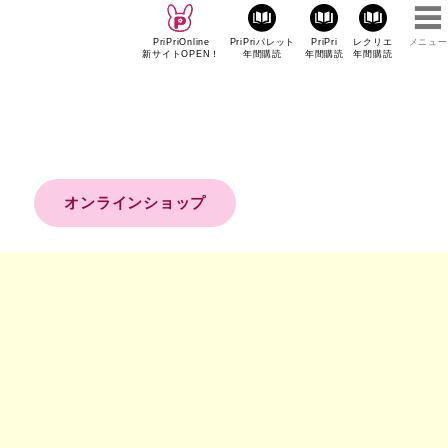
PriPriOnline
PriPriパレット
PriPri
レクリエ
メニュー
新サイトOPEN！
年間購読
年間購読
年間購読
オンラインショップ