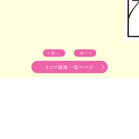
< 前へ
次へ >
4コマ漫画 一覧ページ