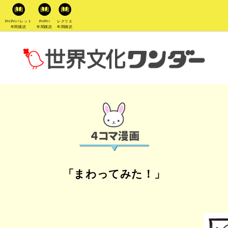
PriPriパレット
PriPri
レクリエ
年間購読
年間購読
年間購読
「まわってみた！」