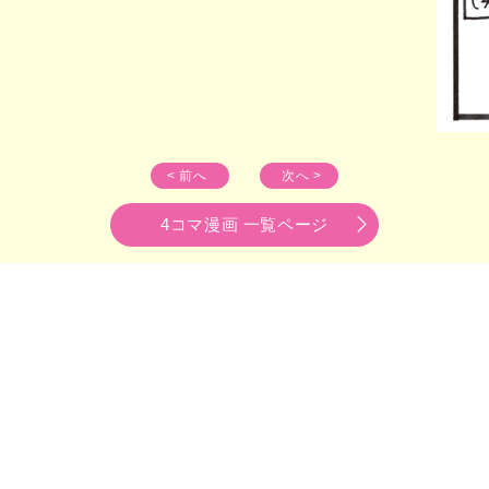
< 前へ
次へ >
4コマ漫画 一覧ページ