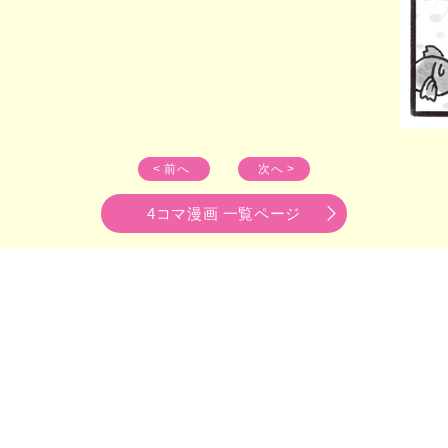
< 前へ
次へ >
4コマ漫画 一覧ページ