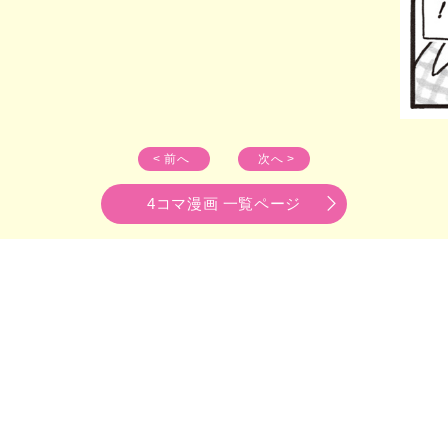
< 前へ
次へ >
4コマ漫画 一覧ページ