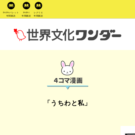
PriPriパレット
PriPri
レクリエ
年間購読
年間購読
年間購読
「うちわと私」