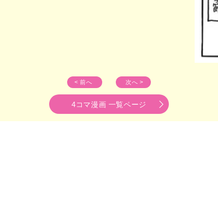
< 前へ
次へ >
4コマ漫画 一覧ページ