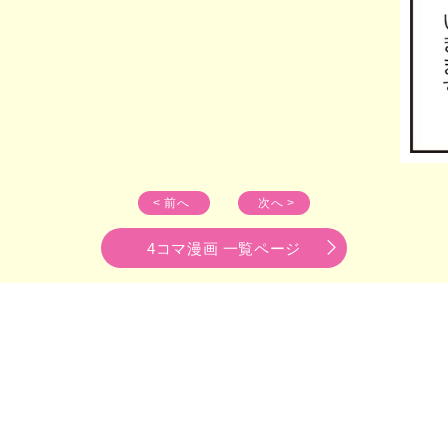
< 前へ
次へ >
4コマ漫画 一覧ページ