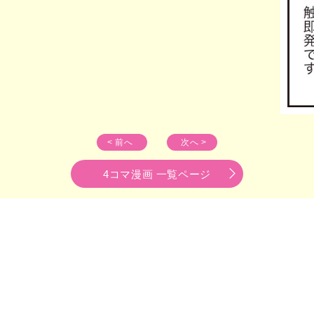
< 前へ
次へ >
4コマ漫画 一覧ページ