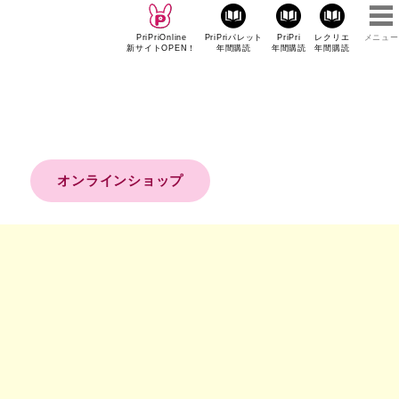
PriPriOnline
PriPriパレット
PriPri
レクリエ
メニュー
新サイトOPEN！
年間購読
年間購読
年間購読
オンラインショップ