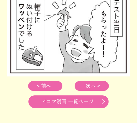
< 前へ
次へ >
4コマ漫画 一覧ページ