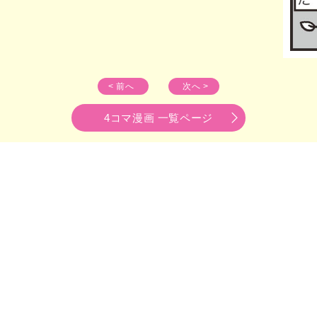
< 前へ
次へ >
4コマ漫画 一覧ページ