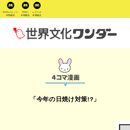
PriPriパレット
PriPri
レクリエ
年間購読
年間購読
年間購読
「今年の日焼け対策!?」