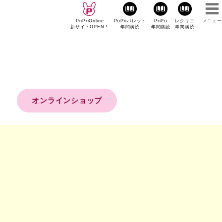
PriPriOnline
PriPriパレット
PriPri
レクリエ
メニュー
新サイトOPEN！
年間購読
年間購読
年間購読
オンラインショップ