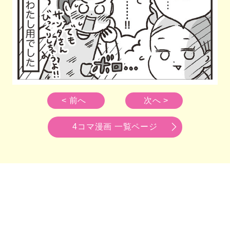
< 前へ
次へ >
4コマ漫画 一覧ページ