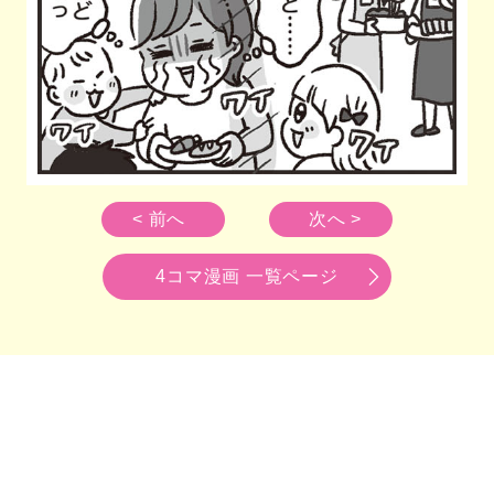
< 前へ
次へ >
4コマ漫画 一覧ページ