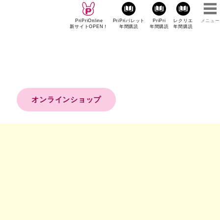
PriPriOnline
PriPriパレット
PriPri
レクリエ
メニュー
新サイトOPEN！
年間購読
年間購読
年間購読
オンラインショップ