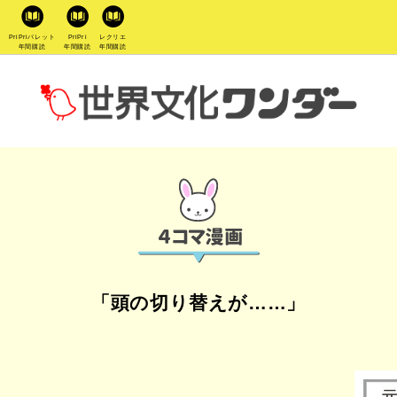
PriPriパレット
PriPri
レクリエ
年間購読
年間購読
年間購読
「頭の切り替えが……」