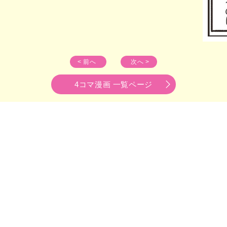
< 前へ
次へ >
4コマ漫画 一覧ページ