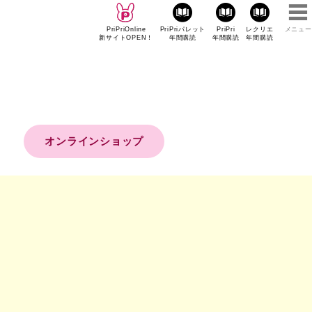
PriPriOnline
PriPriパレット
PriPri
レクリエ
メニュー
新サイトOPEN！
年間購読
年間購読
年間購読
オンラインショップ