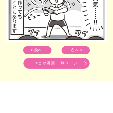
< 前へ
次へ >
4コマ漫画 一覧ページ