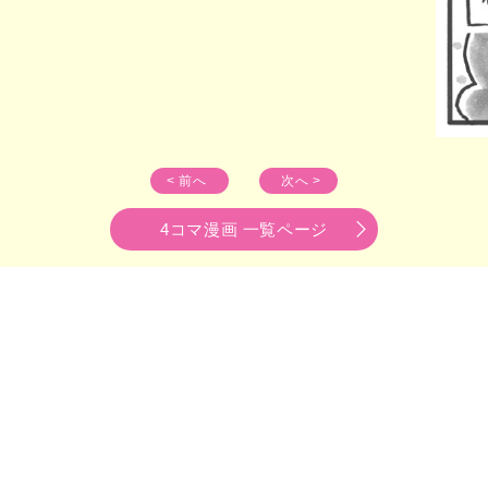
< 前へ
次へ >
4コマ漫画 一覧ページ