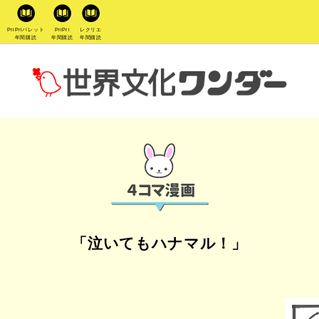
PriPriパレット
PriPri
レクリエ
年間購読
年間購読
年間購読
「泣いてもハナマル！」