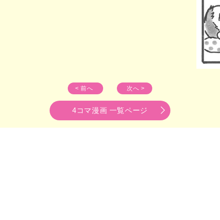
< 前へ
次へ >
4コマ漫画 一覧ページ