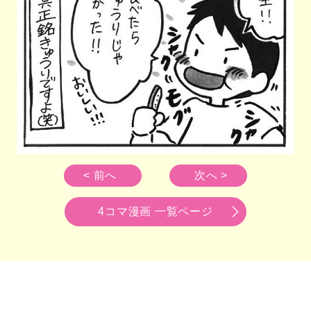
< 前へ
次へ >
4コマ漫画 一覧ページ