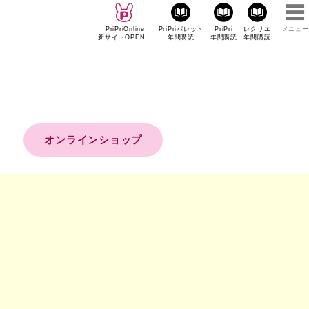
PriPriOnline
PriPriパレット
PriPri
レクリエ
メニュー
新サイトOPEN！
年間購読
年間購読
年間購読
オンラインショップ