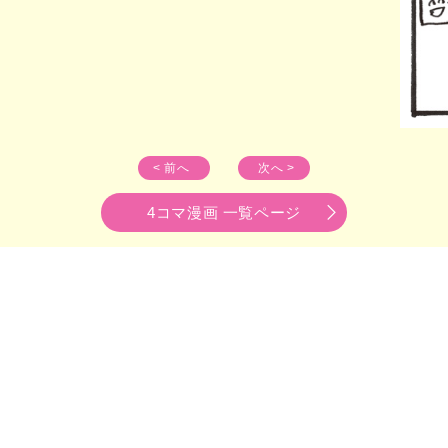
< 前へ
次へ >
4コマ漫画 一覧ページ