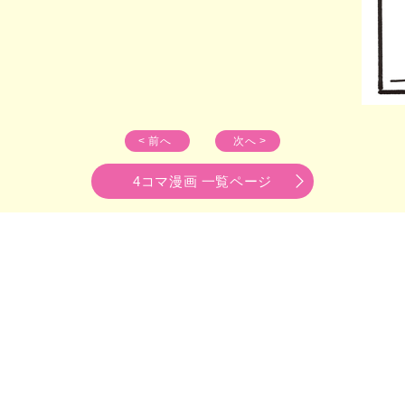
< 前へ
次へ >
4コマ漫画 一覧ページ