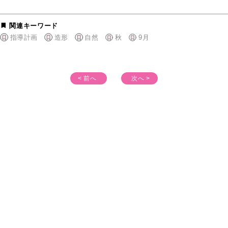
関連キーワード
指導計画
造形
自然
秋
9月
< 前へ
次へ >