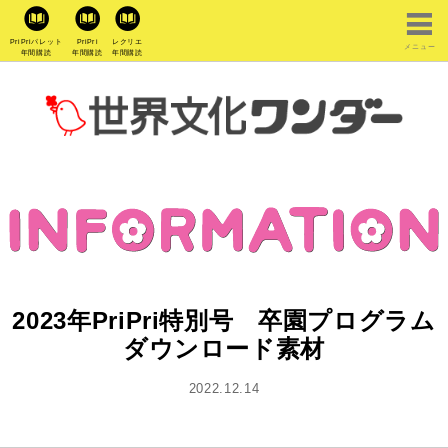
PriPriパレット
PriPri
レクリエ
メニュー
年間購読
年間購読
年間購読
2023年PriPri特別号 卒園プログラム
ダウンロード素材
2022.12.14