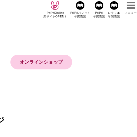
PriPriOnline
PriPriパレット
PriPri
レクリエ
メニュー
新サイトOPEN！
年間購読
年間購読
年間購読
オンラインショップ
ジ