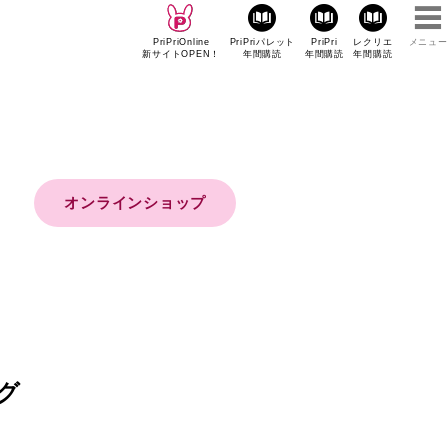
PriPriOnline
PriPriパレット
PriPri
レクリエ
メニュー
新サイトOPEN！
年間購読
年間購読
年間購読
オンラインショップ
グ