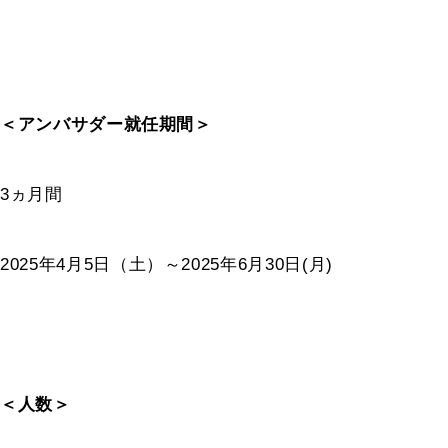
＜アンバサダー就任期間＞
3
ヵ月間
2025
年
4
月
5
日（土）～
2025
年
6
月
30
日
(
月
)
＜人数＞