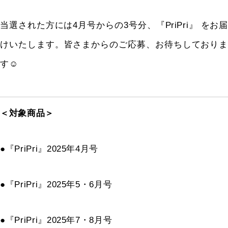
当選された方には
4
月号からの
3
号分、『
PriPri
』 をお
けいたします。皆さまからのご応募、お待ちしておりま
す☺
＜対象商品＞
●『
PriPri
』
2025
年
4
月号
●『
PriPri
』
2025
年
5
・
6
月号
●『
PriPri
』
2025
年
7
・
8
月号