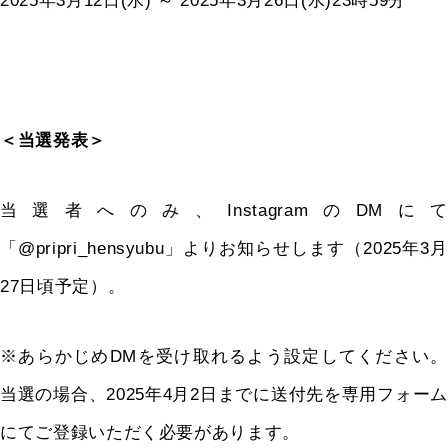
2025
年
3
月
12
日
(
水
)
～
2025
年
3
月
26
日
(
水
)23
時
59
分
＜当選発表＞
当選者へのみ、
Instagram
の
DM
にて
「
@pripri_hensyubu
」よりお知らせします（
2025
年
3
27
日頃予定）。
※あらかじめ
DM
を受け取れるよう設定してください。
当選の場合、
2025
年
4
月
2
日までに送付先を専用フォーム
にてご登録いただく必要があります。