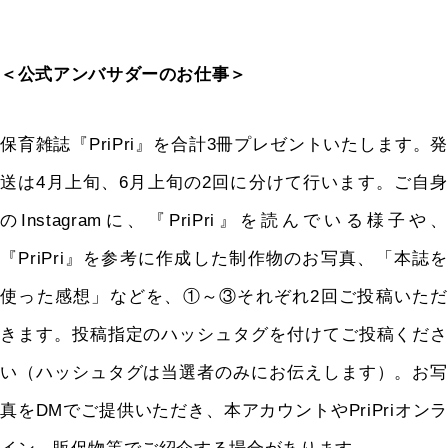
＜公式アンバサダーのお仕事＞
保育雑誌『
PriPri
』を合計
3
冊プレゼントいたします。
送は
4
月上旬、
6
月上旬の
2
回に分けて行います。ご自身
の
Instagram
に、『
PriPri
』を読んでいる様子や
『
PriPri
』を参考に作成した制作物のお写真、「本誌を
使った感想」などを、①～③それぞれ
2
回ご投稿いただ
きます。投稿指定のハッシュタグを付けてご投稿くださ
い（ハッシュタグは当選者のみにお伝えします）。お写
真を
DM
でご提供いただき、本アカウントや
PriPri
オンラ