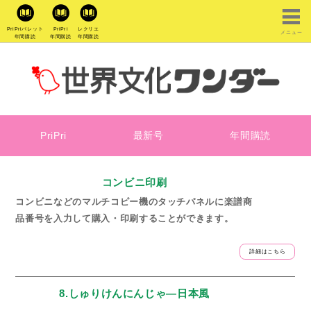
PriPriパレット
PriPri
レクリエ
メニュー
年間購読
年間購読
年間購読
PriPri
最新号
年間購読
コンビニ印刷
コンビニなどのマルチコピー機のタッチパネルに楽譜商
品番号を入力して購入・印刷することができます。
詳細はこちら
8.しゅりけんにんじゃ―日本風