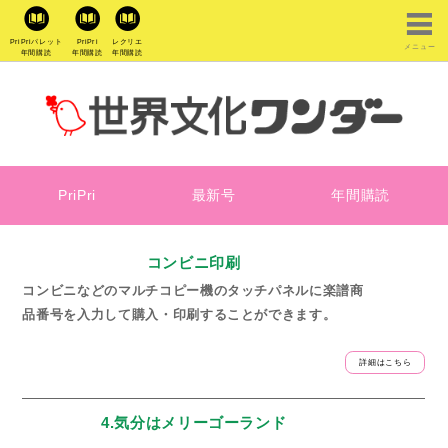
PriPriパレット
PriPri
レクリエ
メニュー
年間購読
年間購読
年間購読
PriPri
最新号
年間購読
コンビニ印刷
コンビニなどのマルチコピー機のタッチパネルに楽譜商
品番号を入力して購入・印刷することができます。
詳細はこちら
4.気分はメリーゴーランド