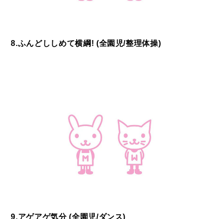
8.ふんどししめて横綱! (全園児/整理体操)
9.アゲアゲ気分 (全園児/ダンス)