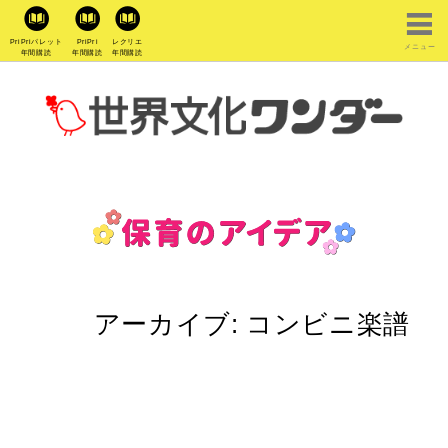
PriPriパレット
PriPri
レクリエ
メニュー
年間購読
年間購読
年間購読
アーカイブ:
コンビニ楽譜