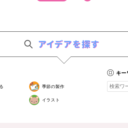
キー
る
季節の製作
イラスト