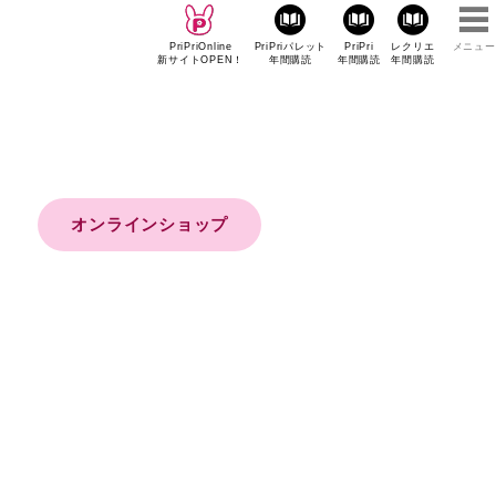
PriPriOnline
PriPriパレット
PriPri
レクリエ
メニュー
新サイトOPEN！
年間購読
年間購読
年間購読
オンラインショップ