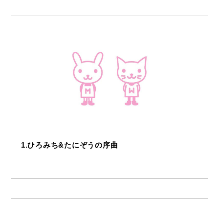
1.ひろみち&たにぞうの序曲