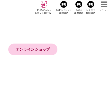
PriPriOnline
PriPriパレット
PriPri
レクリエ
メニュー
新サイトOPEN！
年間購読
年間購読
年間購読
オンラインショップ