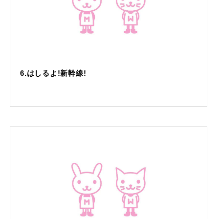
6.はしるよ!新幹線!