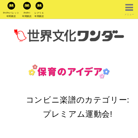
PriPriパレット
PriPri
レクリエ
メニュー
年間購読
年間購読
年間購読
コンビニ楽譜のカテゴリー:
プレミアム運動会!