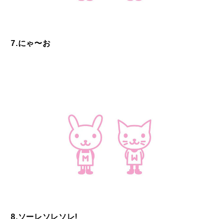
7.にゃ〜お
8.ソーレソレソレ!