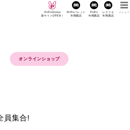
PriPriOnline
PriPriパレット
PriPri
レクリエ
メニュー
新サイトOPEN！
年間購読
年間購読
年間購読
オンラインショップ
全員集合!