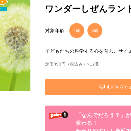
ワンダーしぜんランド 
対象年齢
4歳
5歳
子どもたちの科学する心を育む、サイ
定価
490
円（税込み）×12冊
4月号をた
「なんでだろう？」
変わる！
わかりやすい！身近