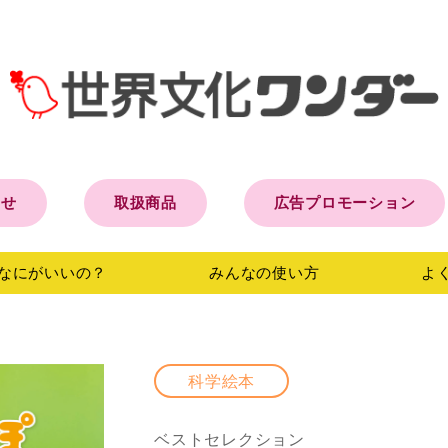
らせ
取扱商品
広告プロモーション
なにがいいの？
みんなの
使い方
よ
科学絵本
ベストセレクション