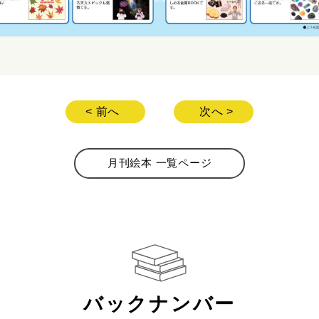
< 前へ
次へ >
月刊絵本 一覧ページ
バックナンバー