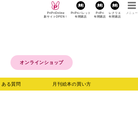
PriPriOnline
PriPriパレット
PriPri
レクリエ
メニュー
新サイトOPEN！
年間購読
年間購読
年間購読
オンラインショップ
くある
質問
月刊絵本の
買い方