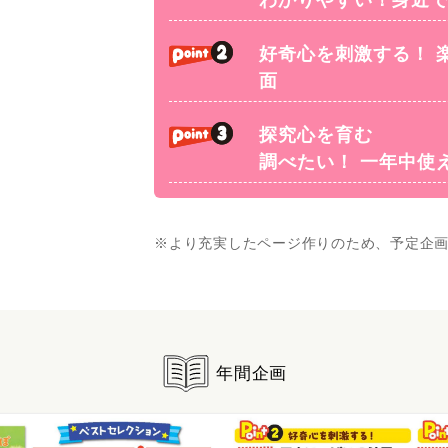
好奇心を刺激する！ 
面
探究心を育む
調べたい！ 一年中使
※より充実したページ作りのため、予定企
年間企画