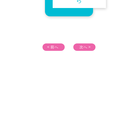
ら
< 前へ
次へ >