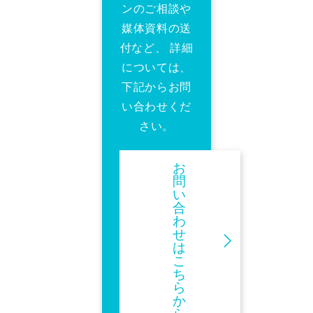
ンのご相談や
媒体資料の送
付など、 詳細
については、
下記からお問
い合わせくだ
さい。
お
問
い
合
わ
せ
は
こ
ち
ら
か