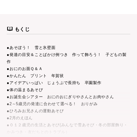
もくじ
●あそぼう！ 雪と氷壁面
●発達の目安＆ことばかけ例つき 作って飾ろう！ 子どもの製
作
●おにのお面Ｑ＆Ａ
●かんたん プリント 年賀状
●アイデアいっぱい じょうぶで長持ち 卒園製作
●体の温まるあそび
●お誕生会シアター おにのおにぎりやさんとお肉やさん
●2～5歳児の発達に合わせて選べる！ おりがみ
●ひろみお兄さんの運動あそび
●2月のえほん
●０１２歳児の生活とあそび(みんなで雪あそび・冬の部屋飾り・
かみつき・友だちとのトラブル）