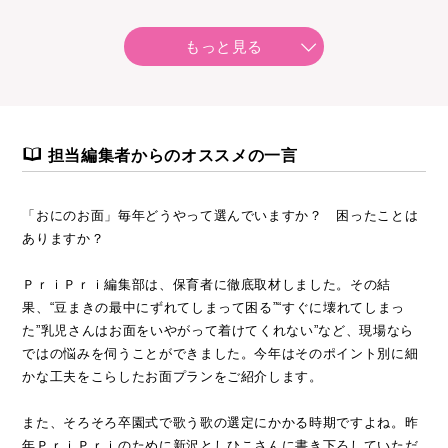
●歌うシーン別で選びやすい！ 手話つき卒園ソング
●発達に課題のある子の保育の手だて 個と集団を育てる保育
もっと見る
「ゆる♪リト」
担当編集者からのオススメの一言
「おにのお面」毎年どうやって選んでいますか？ 困ったことは
ありますか？
ＰｒｉＰｒｉ編集部は、保育者に徹底取材しました。その結
果、“豆まきの最中にずれてしまって困る”“すぐに壊れてしまっ
た”乳児さんはお面をいやがって着けてくれない”など、現場なら
ではの悩みを伺うことができました。今年はそのポイント別に細
かな工夫をこらしたお面プランをご紹介します。
また、そろそろ卒園式で歌う歌の選定にかかる時期ですよね。昨
年ＰｒｉＰｒｉのために新沢としひこさんに書き下ろしていただ