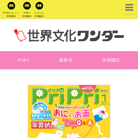
PriPriパレット
PriPri
レクリエ
メニュー
年間購読
年間購読
年間購読
PriPri
最新号
年間購読