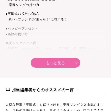
卒園ソングの持つ力
●卒園式お役だちQ&A
PriPriフレンドの“困った！”に答える！
●ハッピープレゼント
●楽譜の使い方
卒園ソングピアノ譜
●PART1 ぜったい盛り上がる！ 目的別に選ぶ卒園ソング
・さよならぼくたちのほいくえん・ようちえん
・大きくなっても
もっと見る
・おもいでたからもの
・こころのバトン
・ともだちになるために
・ドキドキドン！ 一年生
・もうすぐピカピカ一年生
担当編集者からのオススメの一言
・空より高く
・夢がいっぱい
大切な行事「卒園式」を盛り上げる、卒園ソング２２曲集めまし
・ありがとう こころをこめて
た。定番の名曲はもちろん、嵐の『ふるさと』や、口コミで人気