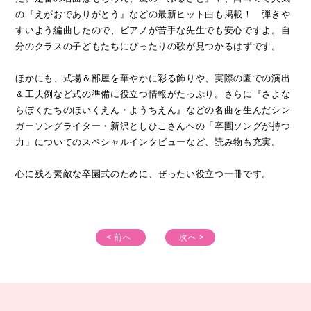
●PART2 演出にひと工夫 かけ合いソング＆手話アレンジ
の『えがおでありがとう』などの最新ヒット曲も掲載！ 弾きや
・えがおでありがとう
すいよう編曲したので、ピアノが苦手な先生でも安心ですよ。自
・よろこびのうた
分のクラスの子どもたちにぴったりの歌が見つかるはずです。
・そつえんのひに
・きみとぼくのラララ
ほかにも、式場＆部屋を華やかに彩る飾りや、実際の園での演出
・またあおう
＆工夫例など式の準備に役立つ情報がたっぷり。さらに『さよな
・さようなら
らぼくたちのほいくえん・ようちえん』などの名曲を生んだシン
ガーソングライター・新沢としひこさんへの「卒園ソングが持つ
●PART3 シーンに合わせて 最新ヒット曲・保育者＆保護者の
力」についてのスペシャルインタビューなど、読み物も充実。
うた・退場曲
・嵐の「ふるさと」
心に残る素敵な卒園式のために、ぜったい役立つ一冊です。
・秦 基博の「ひまわりの約束」
・みんなおおきくなった
・あなたが夜明けをつげる子どもたち
・出発の歌
< 前へ
次へ >
・旅立ちの日に
●コピーして使える歌詞集
●型紙