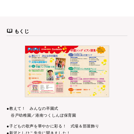
もくじ
●教えて！ みんなの卒園式
谷戸幼稚園／港南つくしんぼ保育園
●子どもの歌声を華やかに彩る！ 式場＆部屋飾り
●新沢としひこ先生に聞きました！