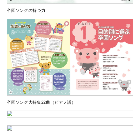
卒園ソングの持つ力
卒園ソング大特集22曲（ピアノ譜）