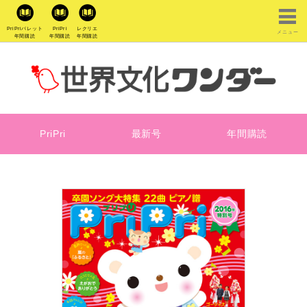
PriPriパレット
PriPri
レクリエ
メニュー
年間購読
年間購読
年間購読
PriPri
最新号
年間購読