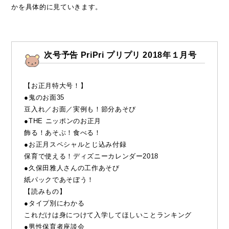
●ハッピープレゼント
かを具体的に見ていきます。
●イラスト＆文例
●コピー用型紙集
●奥付
次号予告
PriPri プリプリ 2018年１月号
【お正月特大号！】
●鬼のお面35
豆入れ／お面／実例も！節分あそび
●THE ニッポンのお正月
飾る！あそぶ！食べる！
●お正月スペシャルとじ込み付録
保育で使える！ディズニーカレンダー2018
●久保田雅人さんの工作あそび
紙パックであそぼう！
【読みもの】
●タイプ別にわかる
これだけは身につけて入学してほしいことランキング
●男性保育者座談会