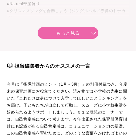
●Natural部屋飾り
●クリスマスソングを合奏しよう（ジングルベル／赤鼻のトナカ
イ）
●おしゃれ×カワイイ 冬のキラキラ部屋飾り
●どのタイプにする？年賀状2018
もっと見る
●今日はなんの日？
●季節の折り紙
●久保田雅人さんの工作あそび
●たにぞうのウクレレ保育
担当編集者からのオススメの一言
●ひろみちお兄さんの運動あそび
●ケロポンズのうたタネ
●カツリキのうたあそび
今号は「指導計画のヒント（1月～3月）」の別冊付録つき。年度
●今の保育を支える いろいろ保育
末の保育計画にお役立てください。読み物では小学校の先生に聞
いた「これだけは身につけて入学してほしいことランキング」を
●０・１・２歳児の保育
お届け。子どもたちが自立して行動し、スムーズに小学校生活を
自己肯定感を育むことばの交わし合い／のびのび造形・冬／幼児
始められるようサポートしましょう。０１２歳児のコーナーで
食
は、自己肯定感について考えます。今年改正された保育所保育指
●これだけは身につけて入学してほしいことランキング
針にも記述がある自己肯定感は、コミュニケーション力の基礎。
●発熱・下痢・おう吐の園ケア
この自己肯定感を育むために、どのような言葉をかければよいの