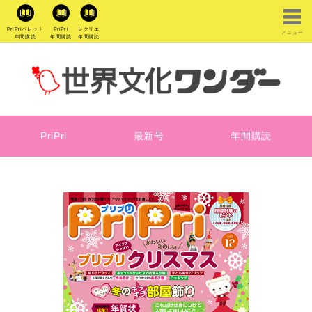
PriPriパレット
PriPri
レクリエ
メニュー
年間購読
年間購読
年間購読
PriPri
最新号
年間購読