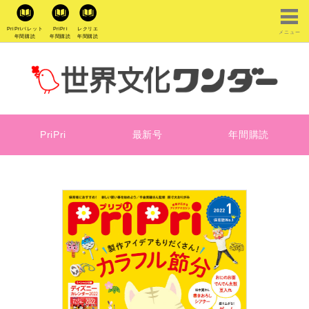
PriPriパレット
PriPri
レクリエ
メニュー
年間購読
年間購読
年間購読
PriPri
最新号
年間購読