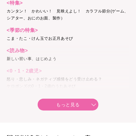
<特集>
カンタン！ かわいい！ 見映えよし！ カラフル節分(ゲーム、
シアター、おにのお面、製作）
<季節の特集>
こま・たこ・けん玉でお正月あそび
<読み物>
新しい習い事、はじめよう
<0・1・2歳児>
怒り・悲しみ・ネガティブ感情をどう受け止める？
ケロポンズの0・1・2歳のうたあそび
阿部直美のシアター
もっと見る