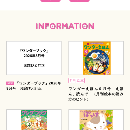
●今すぐできる！ 環境チェンジ「手洗い場」／ 藤原里美
●インクルーシブ保育の現場から にじのうた保育園 柳田かお
る／太田俊己
●手指の発達を促す 手作りおもちゃ「とめる」／ ごーや
●[吃音]をまなぼ！ ／ 帆足暁子
●インタビュー 葉っぱ切り絵作家 リトさん
★コピーして使える！ 全点ダウンロード可能！ ２大特別付録
１）記事で紹介している 支援ツール カラーイラスト
２）すきま時間にあそべる素材集 ぬりえ、めいろ、パズル
etc. ／星山麻木・小林千鶴
月刊絵本
『ワンダーブック』2026年
8月号 お詫びと訂正
ワンダーえほん９月号 えほ
ん、読んで！（月刊絵本の読み
方のヒント）