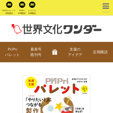
PriPriパレット
PriPri
レクリエ
メニュー
年間購読
年間購読
年間購読
PriPri
最新号
支援の
定期購読
パレット
既刊号
アイデア