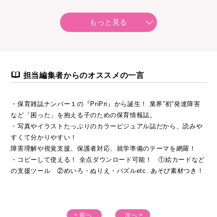
◎保護者と相談して事前の準備を
◎理解を深める活動アイデア
もっと見る
【特集３】
周りの子と違う？ 乳幼児の発達
どう見る？ どうかかわる？
担当編集者からのオススメの一言
／ 黒澤礼子
◎発達をサポートするあそびとかかわり方
・保育雑誌ナンバー１の『PriPri』から誕生！ 業界”初”発達障害
など「困った」を抱える子のための保育情報誌。
●保育で感覚あそび
・写真やイラストたっぷりのカラービジュアル誌だから、読みや
みんなとつながる コミュニケーションあそび ／ 鴨下賢一・入
すくて分かりやすい！
江温子
障害理解や視覚支援、保護者対応、就学準備のテーマを網羅！
・コピーして使える！ 全点ダウンロード可能！ ①絵カードなど
●子どもが過ごしやすい保育づくり
の支援ツール ②めいろ・ぬりえ・パズルetc. あそび素材つき！
じょうずに活動を終われる手だて／ 佐藤 曉
●５歳児親子に密着！ 就学への道
< 前へ
次へ >
園と療育、保護者の連携 ／ 晴山さん親子・久保山茂樹