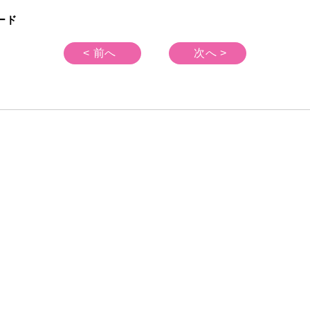
ード
< 前へ
次へ >