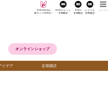
PriPriOnline
PriPriパレット
PriPri
レクリエ
メニュー
新サイトOPEN！
年間購読
年間購読
年間購読
オンラインショップ
アイデア
定期購読