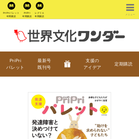
PriPriパレット
PriPri
レクリエ
メニュー
年間購読
年間購読
年間購読
PriPri
最新号
支援の
定期購読
パレット
既刊号
アイデア