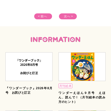
変わった？」／太田俊己
●ほめ力UP！ 保育に活かすペアトレ「ペアトレを保育に活かすた
< 前へ
次へ >
めに」／ 河内美恵
●「医療的ケア児」をまなぼ！／ 帆足暁子
★コピーして使える！ 全点ダウンロード可能！ ２大特別付録
１）記事で紹介している 支援ツール カラーイラスト
２）すきま時間にあそべる素材集 ぬりえ、めいろ、パズル
etc. ／星山麻木・小林千鶴
月刊絵本
『ワンダーブック』2026年8月
号 お詫びと訂正
ワンダーえほん９月号 えほ
ん、読んで！（月刊絵本の読み
方のヒント）