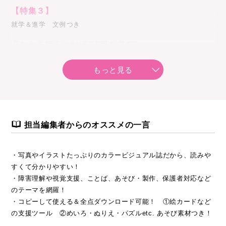
【特集３】
就学＆進学 文例つき
育ちと支援をつなげる”引き継ぎ”
／坂﨑隆浩・椛沢幸苗
もっと見る
〔連載〕
●ことばのモヤモヤ相談室 「オウム返しにどう応える？」／ 田
中春野
●今できる！ 環境チェンジ「新年度の準備」 ／ 藤原里美・黒葛
担当編集者からのオススメの一言
真理子
・写真やイラストたっぷりのカラービジュアル誌だから、読みや
●子どもが過ごしやすい保育づくり 「ルールを守る意味を実感で
すくて分かりやすい！
きるように」／ 佐藤 曉
・障害理解や視覚支援、ことば、あそび・製作、保護者対応など
のテーマを網羅！
●あそびで身につく 基本動作 「こぐ」／ 吉賀紀久美
・コピーして使える＆全点ダウンロード可能！ ①絵カードなど
の支援ツール ②めいろ・ぬりえ・パズルetc. あそび素材つき！
●インクルーシブ保育へのあゆみ「一年取り組んだら保育はどう