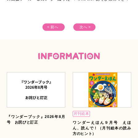
●思いに寄り添う保護者対応 「家族で障害の理解に差がある保
護者」／徳田克己
他多数
< 前へ
次へ >
★コピーして使える！ 全点ダウンロード可能！ ２大特別付録
１）記事で紹介している 支援ツール カラーイラスト
２）すきま時間にあそべる素材集 ぬりえ、めいろ、パズル
etc. ／星山麻木・小林千鶴
月刊絵本
『ワンダーブック』2026年8月
号 お詫びと訂正
ワンダーえほん９月号 えほ
ん、読んで！（月刊絵本の読み
方のヒント）