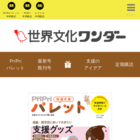
PriPriパレット
PriPri
レクリエ
メニュー
年間購読
年間購読
年間購読
PriPri
最新号
支援の
定期購読
パレット
既刊号
アイデア