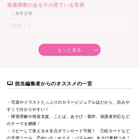
発達障害のある子の見ている世界
／井手正和
【特集３】
「場面緘黙」の子が過ごしやすいクラスに
／園山繁樹
もっと見る
〔連載〕
●子どもが過ごしやすい支援ツール活用術「友だちとの関わりを
楽しむツール」／佐藤 曉
担当編集者からのオススメの一言
●あそび de 生活動作 着替え動作④ 帽子・カッパ・手袋／笹田
哲
・写真やイラストたっぷりのカラービジュアル誌だから、読みや
●多様な支援実践ＮＯＴＥ 「助言・注意を受け入れにくい子」
すくて分かりやすい！
への対応／白馬智美
・障害理解や視覚支援、ことば、あそび・製作、保護者対応など
のテーマを網羅！
●ことばのモヤモヤ相談室「文字・数への興味が薄い？」／田中
・コピーして使える＆全点ダウンロード可能！ ①絵カードなど
春野
の支援ツール ②めいろ・ぬりえ・パズルetc. あそび素材つき！