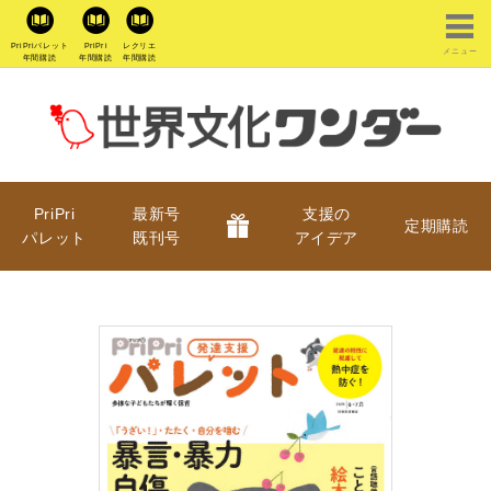
PriPriパレット
PriPri
レクリエ
メニュー
年間購読
年間購読
年間購読
PriPri
最新号
支援の
定期購読
パレット
既刊号
アイデア