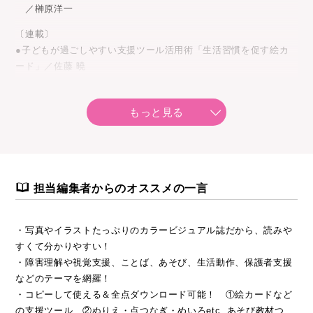
／榊原洋一
〔連載〕
●子どもが過ごしやすい支援ツール活用術「生活習慣を促す絵カ
ード」／佐藤 曉
●あそび de 生活動作 「トイレ動作 紙巻き・下衣の動作」／笹
もっと見る
田 哲
●多様な支援の実践ＮＯＴＥ 「待つことが難しい子」への対応
／白馬智美
担当編集者からのオススメの一言
●ことばを引き出すあそび「絵本」／田中春野
他多数
・写真やイラストたっぷりのカラービジュアル誌だから、読みや
★コピーして使える！ ダウンロードできる！ 特別付録
すくて分かりやすい！
１）記事で紹介している 支援ツール カラーイラスト
・障害理解や視覚支援、ことば、あそび、生活動作、保護者支援
２）すきま時間に使えるあそび教材 ぬりえ、めいろ、パズル
などのテーマを網羅！
etc. ／星山麻木・小林千鶴
・コピーして使える＆全点ダウンロード可能！ ①絵カードなど
３）個別の指導計画＆おたより文例
の支援ツール ②ぬりえ・点つなぎ・めいろetc. あそび教材つ