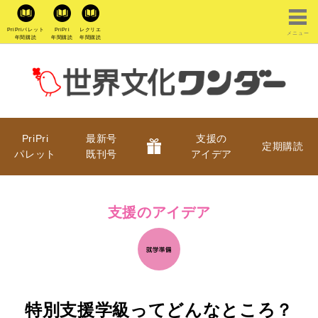
PriPriパレット
PriPri
レクリエ
メニュー
年間購読
年間購読
年間購読
PriPri
最新号
支援の
定期購読
パレット
既刊号
アイデア
支援のアイデア
特別支援学級ってどんなところ？