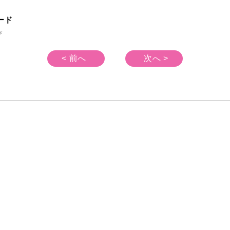
ード
び
< 前へ
次へ >