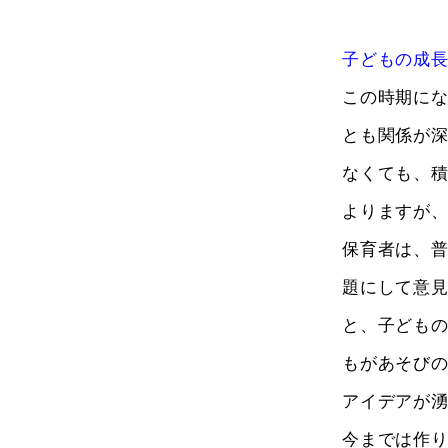
子どもの成
この時期に
とも関係が
なくても、
よりますが
保育者は、
題にして意
と、子ども
もがあそび
アイデアが
今までは作