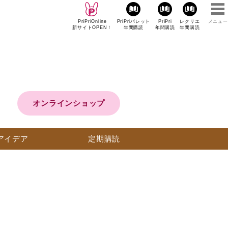
PriPriOnline
PriPriパレット
PriPri
レクリエ
メニュー
新サイトOPEN！
年間購読
年間購読
年間購読
オンラインショップ
アイデア
定期購読