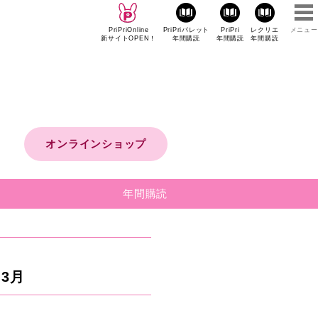
PriPriOnline
PriPriパレット
PriPri
レクリエ
メニュー
新サイトOPEN！
年間購読
年間購読
年間購読
オンラインショップ
年間購読
～3月