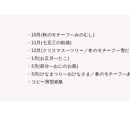
・10月(秋のモチーフ―みのむし)
・11月(七五三の飴袋)
・12月(クリスマス―ツリー／冬のモチーフ―雪だ
・1月(お正月―たこ)
・2月(節分―おにのお面)
・3月(ひなまつり―おひなさま／春のモチーフ―
・コピー用型紙集