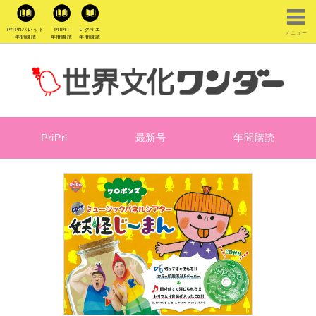
PriPriパレット
PriPri
レクリエ
メニュー
年間購読
年間購読
年間購読
PriPri
最新号
年間購読